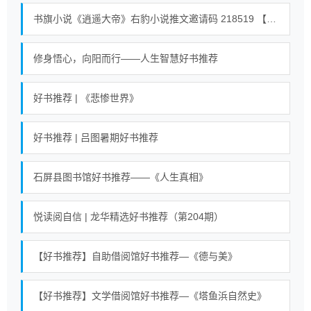
书旗小说《逍遥大帝》右豹小说推文邀请码 218519 【全世界通用】 #小说 #小说推荐荒古混沌体君逍遥、荒古圣体君逍遥 23
修身悟心，向阳而行——人生智慧好书推荐
好书推荐 | 《悲惨世界》
好书推荐 | 吕图暑期好书推荐
石屏县图书馆好书推荐——《人生真相》
悦读阅自信 | 龙华精选好书推荐（第204期）
【好书推荐】自助借阅馆好书推荐—《德与美》
【好书推荐】文学借阅馆好书推荐—《塔鱼浜自然史》