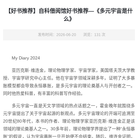
【好书推荐】自科借阅馆好书推荐—《多元宇宙是什
么》
发布时间：2026-06-20
浏览：131 次
My Diary 2024
亚历克斯·维连金，理论物理学家、宇宙学家，美国塔夫茨大学教
授、宇宙学研究中心主任。他在宇宙学领域深耕多年，证明了大多暴
胀模型都会导致永恒暴胀，是多元宇宙的理论奠基人与开创者之一。
同时他热爱科普，有丰富的科普写作经验。
多元宇宙一直是天文学领域的热点话题之一，霍金晚年就围绕多
元宇宙提出了关于宇宙起源的新观点。多元宇宙理论的开端可追溯至
20世纪80年代，本书的作者、理论物理学家亚历克斯·维连金正是该
领域的理论奠基人之一。30多年前，理论物理学界提出了一种“永恒暴
胀”的假说，认为宇宙暴胀一旦开始便不会结束。随后，维连金证明，