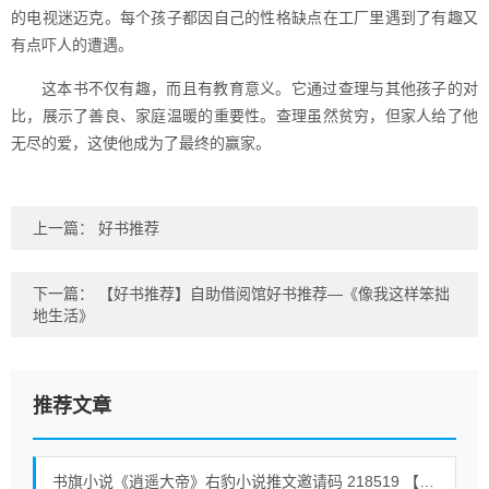
的电视迷迈克。每个孩子都因自己的性格缺点在工厂里遇到了有趣又
有点吓人的遭遇。
这本书不仅有趣，而且有教育意义。它通过查理与其他孩子的对
比，展示了善良、家庭温暖的重要性。查理虽然贫穷，但家人给了他
无尽的爱，这使他成为了最终的赢家。
上一篇：
好书推荐
下一篇：
【好书推荐】自助借阅馆好书推荐—《像我这样笨拙
地生活》
推荐文章
书旗小说《逍遥大帝》右豹小说推文邀请码 218519 【全世界通用】 #小说 #小说推荐荒古混沌体君逍遥、荒古圣体君逍遥 6