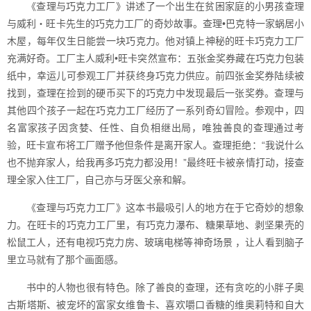
《查理与巧克力工厂》讲述了一个出生在贫困家庭的小男孩查理
与威利・旺卡先生的巧克力工厂的奇妙故事。查理•巴克特一家蜗居小
木屋，每年仅生日能尝一块巧克力。他对镇上神秘的旺卡巧克力工厂
充满好奇。工厂主人威利•旺卡突然宣布：五张金奖券藏在巧克力包装
纸中，幸运儿可参观工厂并获终身巧克力供应。前四张金奖券陆续被
找到，查理在捡到的硬币买下的巧克力中发现最后一张奖券。查理与
其他四个孩子一起在巧克力工厂经历了一系列奇幻冒险。参观中，四
名富家孩子因贪婪、任性、自负相继出局，唯独善良的查理通过考
验，旺卡宣布将工厂赠予他但条件是离开家人。查理拒绝：“我说什么
也不抛弃家人，给我再多巧克力都没用！”最终旺卡被亲情打动，接查
理全家入住工厂，自己亦与牙医父亲和解。
《查理与巧克力工厂》这本书最吸引人的地方在于它奇妙的想象
力。在旺卡的巧克力工厂里，有巧克力瀑布、糖果草地、剥坚果壳的
松鼠工人，还有电视巧克力房、玻璃电梯等神奇场景 ，让人看到脑子
里立马就有了那个画面感。
书中的人物也很有特色。除了善良的查理，还有贪吃的小胖子奥
古斯塔斯、被宠坏的富家女维鲁卡、喜欢嚼口香糖的维奥莉特和自大