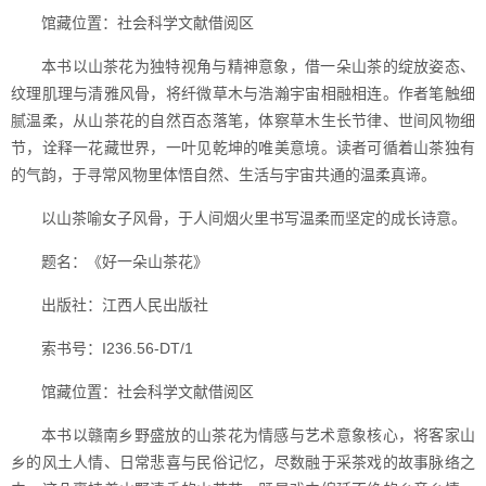
馆藏位置：社会科学文献借阅区
本书以山茶花为独特视角与精神意象，借一朵山茶的绽放姿态、
纹理肌理与清雅风骨，将纤微草木与浩瀚宇宙相融相连。作者笔触细
腻温柔，从山茶花的自然百态落笔，体察草木生长节律、世间风物细
节，诠释一花藏世界，一叶见乾坤的唯美意境。读者可循着山茶独有
的气韵，于寻常风物里体悟自然、生活与宇宙共通的温柔真谛。
以山茶喻女子风骨，于人间烟火里书写温柔而坚定的成长诗意。
题名：《好一朵山茶花》
出版社：江西人民出版社
索书号：I236.56-DT/1
馆藏位置：社会科学文献借阅区
本书以赣南乡野盛放的山茶花为情感与艺术意象核心，将客家山
乡的风土人情、日常悲喜与民俗记忆，尽数融于采茶戏的故事脉络之