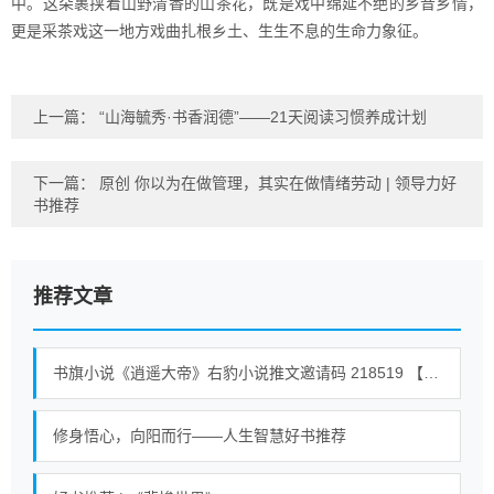
中。这朵裹挟着山野清香的山茶花，既是戏中绵延不绝的乡音乡情，
更是采茶戏这一地方戏曲扎根乡土、生生不息的生命力象征。
上一篇：
“山海毓秀·书香润德”——21天阅读习惯养成计划
下一篇：
原创 你以为在做管理，其实在做情绪劳动 | 领导力好
书推荐
推荐文章
书旗小说《逍遥大帝》右豹小说推文邀请码 218519 【全世界通用】 #小说 #小说推荐荒古混沌体君逍遥、荒古圣体君逍遥 23
修身悟心，向阳而行——人生智慧好书推荐