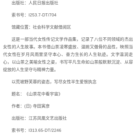
出版社：人民日报出版社
索书号：I253.7-DT/704
馆藏位置：社会科学文献借阅区
这是一部当代女性传记文学作品集，记录了八位不同领域的杰出
女性的人生故事。本书借山茶凌寒盛放、温婉又傲骨的品性，映照当
代女性在岁月风雨里坚守本心、奋力生长的人生轨迹。文字温润走
心，以山茶之美喻女性之姿，书写平凡生命如山茶般默默沉淀、从容
绽放的人生坚守与精神力量。
以荒坡野芙蓉的姿态，写尽女性半生爱恨执念
题名：《山茶花中看宇宙》
作者：(日) 寺田寅彦
出版社：江苏凤凰文艺出版社
索书号：I313.65-DT/2246