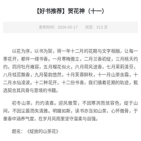
【好书推荐】贺花神（十一）
发布时间：2026-05-17
浏览：313 次
以花为序，以书为契，将一年十二月的花期与文字相融，让每一
季花开，都伴一缕书香。一月寒梅傲立，二月兰香初绽，三月桃夭灼
灼，四月牡丹雍容，五月榴花似火，六月荷风送香，七月茉莉清芬，
八月桂蕊飘香，九月菊韵悠然，十月芙蓉醉秋，十一月山茶含霜，十
二月水仙凌波。十二种花开，十二份书香，我们循着花期的轨迹，甄
选契合其风骨与意境的书籍。
初冬山茶，灼灼清嘉。迎风傲雪，不因寒冽而敛容色，绽于山
间，不因尘嚣而失清雅。明媚如斯，读书亦当如山茶，心怀傲骨，于
墨香中涵养气度，在岁月风雨里坚守温柔与自强。
题名：《绽放的山茶花》