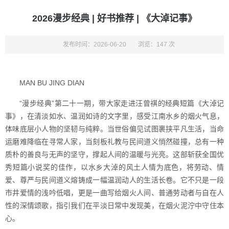
2026漫步经典 | 好书推荐 | 《大淖记事》
发布时间：2026-06-20
浏览：147 次
MAN BU JING DIAN
“漫步经典”第二十一期，带大家走进汪曾祺的经典短篇《大淖记
事》，在清淡如水、温润如诗的文字里，感受江南水乡的烟火气息，
体味底层小人物的坚韧与纯粹。当世俗偏见试图裹挟平凡生活，当命
运磨难降临在寻常人家，当刻板礼教与民间道义悄然碰撞，总有一种
质朴的善良与无声的坚守，撑起人间的温暖与光亮。这部斩获全国优
秀短篇小说奖的佳作，以水乡大淖的风土人情为底色，将劳动、情
爱、尊严与民间道义熔铸成一幅温润动人的生活长卷。它不只是一段
市井爱情的浅吟低唱，更是一曲写给烟火人间、普通劳动者与自在人
性的深情颂歌，指引我们在平淡日常中发现美，在烟火泥泞中守住本
心。