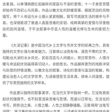
去柔弱，以单薄肩膀扛起破碎的家庭与不渝的爱情；十一子身受苦楚
却始终不改初心与风骨。作品以散文化的舒缓叙事、细腻灵动的风物
描写，将个人命运与乡土烟火紧紧相融，既写尽底层生活的艰辛与不
易，也深情歌颂了普通人直面苦难的坚韧、纯粹真挚的爱情与邻里相
扶的民间温情，于平淡叙事中尽显人性的温暖光辉与生命的柔韧力
量。
《大淖记事》是中国当代乡土文学与市井文学的经典之作，具有
独特的文学价值与审美魅力。汪曾祺以淡而有味、清而不寒的文字，
勾勒出大淖的水乡风光、民俗百态与人间烟火，将日常劳作、人情冷
暖与命运起伏刻画得真切动人、余韵悠长。作品摒弃激烈的戏剧冲突
与刻意的抒情说教，以散文化的叙事、诗化的意境与温润的笔触，构
建出治愈人心的文学世界，为读者感受生活本真、体味人间温情，提
供了珍贵而独特的文学样本。
作品更以独特的叙事美学，在当代文学中独树一帜。它没有跌宕
起伏的强情节，也不刻意渲染苦难与悲情，而是以日常化、生活化的
书写，把劳动之美、人情之暖、人性之韧静静铺展。汪曾祺用“淡笔写
深情”，将沉重的命运化解在烟火气里，让读者在平和的阅读中体会底