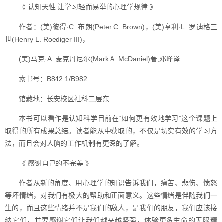
《 认知天性:让学习轻而易举的心理学规律 》
作者：(美)彼得·C. 布朗(Peter C. Brown)，(美)亨利·L. 罗迪格三
世(Henry L. Roediger III)，
(美)马克·A. 麦克丹尼尔(Mark A. McDaniel)著,邓峰译
索书号：B842.1/B982
馆藏地：长安校区社科二层东
本书可以看作是认知科学目前在“如何更有效地学习”这个课题上
取得的所有成果总结。读者能从中获取的，不仅是切实有效的学习方
法，而且会对人脑的工作机制有更深的了解。
《 感谢自己的不完美 》
作者从新的角度、用心理学的知识告诉我们，痛苦、悲伤、愤怒
等坏情绪，对我们有极大的帮助和正面意义。这些情绪是伴随我们一
生的，而且这些情绪并不是我们的敌人，是我们的朋友，我们应该接
纳它们，并要感谢它们让我们越来越坚强，体验更多生命的无限精