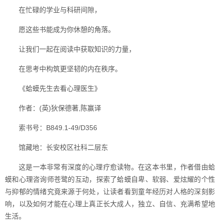
在忙碌的学业与科研间隙，
愿这些书能成为你休憩的角落。
让我们一起在阅读中获取知识的力量，
在思考中构筑更坚韧的内在秩序。
《蛤蟆先生去看心理医生》
作者：(英)狄保德著,陈赢译
索书号：B849.1-49/D356
馆藏地：长安校区社科二层东
这是一本非常有深度的心理疗愈读物。在这本书里，作者借由蛤
蟆和心理咨询师苍鹭的互动，探索了蛤蟆自卑、软弱、爱炫耀的个性
与抑郁的情绪究竟来源于何处，让读者看到童年经历对人格的深刻影
响，以及如何才能在心理上真正长大成人，独立、自信、充满希望地
生活。