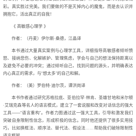
彩。真实胜过完美。我们要做的不是灭掉内心的魔鬼，而是去认识并
拥抱它，活出真正的自我！
《 高敏感心理学 》
作者：（丹麦）伊尔斯·桑德，江晶译
本书通过大量真实案例与心理学工具，详细指导高敏感者倾听愤
怒、接纳悲伤、化解嫉妒、管理焦虑，学会与自己的想法保持距离以
及避免不必要的冲突；通过倾听自己，找到问题的源头，并明确表达
内心真正的需求，与“想太多”的自己和解。
作者：（美）罗伯特·迪尔茨，谭洪岗译
本书作者通过研究苏格拉底、亚伯拉罕·林肯、圣雄甘地和米尔顿
·艾瑞克森等名人的语言模式，建立了一套说服和改变对话信念的强大
工具——“语言重构”。作者力图通过这一强大工具，引导和激发我们
突破自身限制性信念，形成积极的信念。同时他还提供了很多实用技
巧，比如换框法、顺序法、替代法、假设法……帮助我们破除限制性
语言框架。