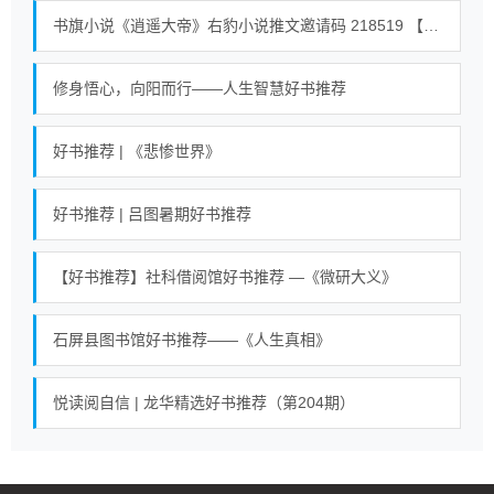
书旗小说《逍遥大帝》右豹小说推文邀请码 218519 【全世界通用】 #小说 #小说推荐荒古混沌体君逍遥、荒古圣体君逍遥 23
修身悟心，向阳而行——人生智慧好书推荐
好书推荐 | 《悲惨世界》
好书推荐 | 吕图暑期好书推荐
【好书推荐】社科借阅馆好书推荐 —《微研大义》
石屏县图书馆好书推荐——《人生真相》
悦读阅自信 | 龙华精选好书推荐（第204期）