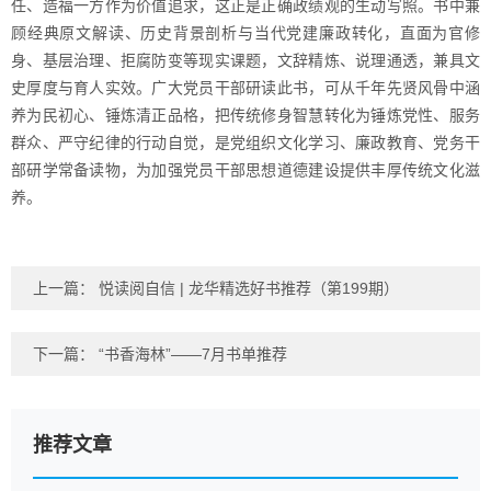
任、造福一方作为价值追求，这正是正确政绩观的生动写照。书中兼
顾经典原文解读、历史背景剖析与当代党建廉政转化，直面为官修
身、基层治理、拒腐防变等现实课题，文辞精炼、说理通透，兼具文
史厚度与育人实效。广大党员干部研读此书，可从千年先贤风骨中涵
养为民初心、锤炼清正品格，把传统修身智慧转化为锤炼党性、服务
群众、严守纪律的行动自觉，是党组织文化学习、廉政教育、党务干
部研学常备读物，为加强党员干部思想道德建设提供丰厚传统文化滋
养。
上一篇：
悦读阅自信 | 龙华精选好书推荐（第199期）
下一篇：
“书香海林”——7月书单推荐
推荐文章