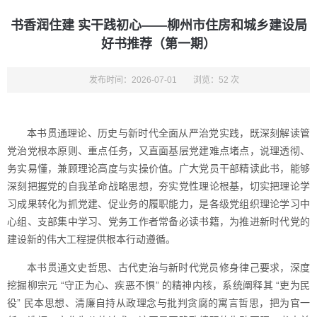
书香润住建 实干践初心——柳州市住房和城乡建设局
好书推荐（第一期）
发布时间：2026-07-01
浏览：52 次
本书贯通理论、历史与新时代全面从严治党实践，既深刻解读管
党治党根本原则、重点任务，又直面基层党建难点堵点，说理透彻、
务实易懂，兼顾理论高度与实操价值。广大党员干部精读此书，能够
深刻把握党的自我革命战略思想，夯实党性理论根基，切实把理论学
习成果转化为抓党建、促业务的履职能力，是各级党组织理论学习中
心组、支部集中学习、党务工作者常备必读书籍，为推进新时代党的
建设新的伟大工程提供根本行动遵循。
本书贯通文史哲思、古代吏治与新时代党员修身律己要求，深度
挖掘柳宗元 “守正为心、疾恶不惧” 的精神内核，系统阐释其 “吏为民
役” 民本思想、清廉自持从政理念与批判贪腐的寓言哲思，把为官一