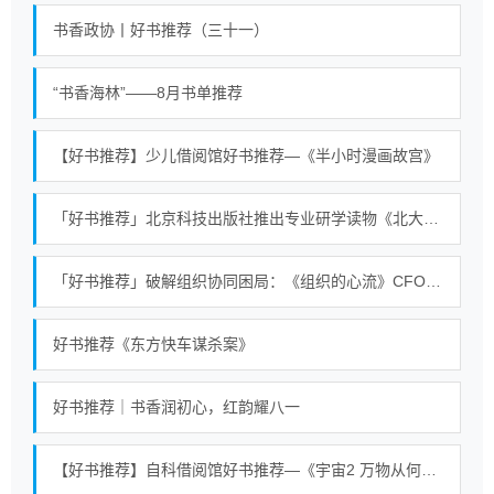
书香政协丨好书推荐（三十一）
“书香海林”——8月书单推荐
【好书推荐】少儿借阅馆好书推荐—《半小时漫画故宫》
「好书推荐」北京科技出版社推出专业研学读物《北大少年游》
「好书推荐」破解组织协同困局：《组织的心流》CFO模型的治理启示
好书推荐《东方快车谋杀案》
好书推荐｜书香润初心，红韵耀八一
【好书推荐】自科借阅馆好书推荐—《宇宙2 万物从何而来》