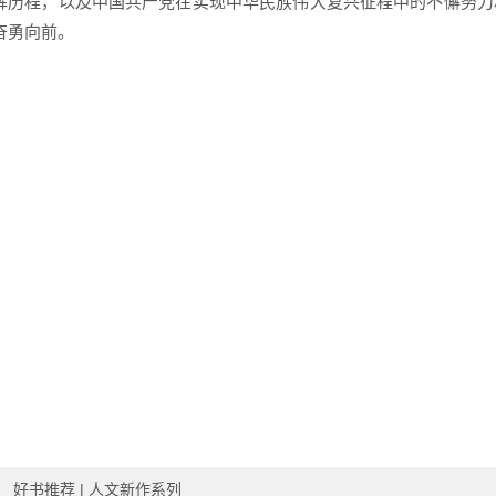
辉历程，以及中国共产党在实现中华民族伟大复兴征程中的不懈努力
奋勇向前。
：
好书推荐 | 人文新作系列