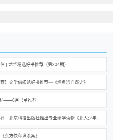
信 | 龙华精选好书推荐（第204期）
推荐】文学借阅馆好书推荐—《塔鱼浜自然史》
林”——8月书单推荐
「好书推荐」北京科技出版社推出专业研学读物《北大少年游》
荐《东方快车谋杀案》