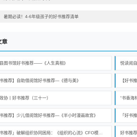
：
暑期必读！4-6年级孩子的好书推荐清单
文章
县图书馆好书推荐——《人生真相》
悦读阅自
书推荐】自助借阅馆好书推荐—《德与美》
【好书
政协丨好书推荐（三十一）
“书香海
书推荐】少儿借阅馆好书推荐—《半小时漫画故宫》
「好书推荐」破解组织协同困局：《组织的心流》CFO模型的治理启示
好书推