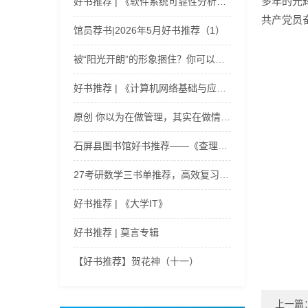
多年的光
好书推荐 | 《软件系统可靠性分析基础与实践（微课版）》
共产党员
馆员荐书|2026年5月好书推荐（1）
被“阳光开朗”的形象捆住？你可以在书籍里成功“掉线”｜心理学好书《{阅读}是一间随身携带的咨询室》
好书推荐 | 《计算机网络基础与应用》
原创 你以为在做管理，其实在做情绪劳动 | 领导力好书推荐
石屏县图书馆好书推荐——《查理和巧克力工厂》
27考研数学三书单推荐，高效复习助力高分
好书推荐 | 《大学IT》
好书推荐 | 莫言专辑
【好书推荐】贺花神（十一）
上一篇