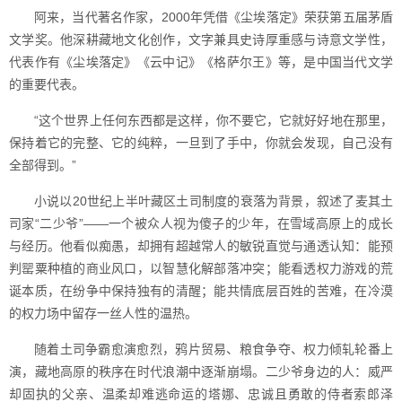
阿来，当代著名作家，2000年凭借《尘埃落定》荣获第五届茅盾
文学奖。他深耕藏地文化创作，文字兼具史诗厚重感与诗意文学性，
代表作有《尘埃落定》《云中记》《格萨尔王》等，是中国当代文学
的重要代表。
“这个世界上任何东西都是这样，你不要它，它就好好地在那里，
保持着它的完整、它的纯粹，一旦到了手中，你就会发现，自己没有
全部得到。”
小说以20世纪上半叶藏区土司制度的衰落为背景，叙述了麦其土
司家“二少爷”——一个被众人视为傻子的少年，在雪域高原上的成长
与经历。他看似痴愚，却拥有超越常人的敏锐直觉与通透认知：能预
判罂粟种植的商业风口，以智慧化解部落冲突；能看透权力游戏的荒
诞本质，在纷争中保持独有的清醒；能共情底层百姓的苦难，在冷漠
的权力场中留存一丝人性的温热。
随着土司争霸愈演愈烈，鸦片贸易、粮食争夺、权力倾轧轮番上
演，藏地高原的秩序在时代浪潮中逐渐崩塌。二少爷身边的人：威严
却固执的父亲、温柔却难逃命运的塔娜、忠诚且勇敢的侍者索郎泽