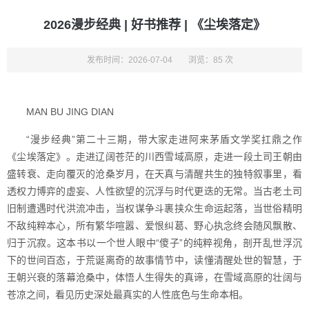
2026漫步经典 | 好书推荐 | 《尘埃落定》
发布时间：2026-07-04
浏览：85 次
MAN BU JING DIAN
“漫步经典”第二十三期，带大家走进阿来茅盾文学奖扛鼎之作
《尘埃落定》。走进辽阔苍茫的川西雪域高原，走进一段土司王朝由
盛转衰、走向覆灭的沧桑岁月，在天真与清醒共生的独特叙事里，看
透权力博弈的虚妄、人性欲望的沉浮与时代更迭的无常。当古老土司
旧制遭遇时代洪流冲击，当权谋争斗裹挟众生命运起落，当世俗精明
不敌纯粹本心，所有繁华喧嚣、爱恨纠葛、野心执念终会随风飘散、
归于沉寂。这本书以一个世人眼中“傻子”的纯粹视角，剖开乱世浮沉
下的世间百态，于荒诞离奇的故事情节中，读懂清醒处世的智慧，于
王朝兴衰的落幕沧桑中，体悟人生得失的真谛，在雪域高原的壮阔与
苍凉之间，看见历史深处最真实的人性底色与生命本相。