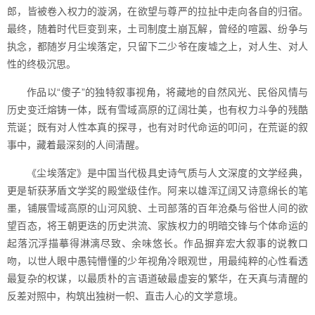
郎，皆被卷入权力的漩涡，在欲望与尊严的拉扯中走向各自的归宿。
最终，随着时代巨变到来，土司制度土崩瓦解，曾经的喧嚣、纷争与
执念，都随岁月尘埃落定，只留下二少爷在废墟之上，对人生、对人
性的终极沉思。
作品以“傻子”的独特叙事视角，将藏地的自然风光、民俗风情与
历史变迁熔铸一体，既有雪域高原的辽阔壮美，也有权力斗争的残酷
荒诞；既有对人性本真的探寻，也有对时代命运的叩问，在荒诞的叙
事中，藏着最深刻的人间清醒。
《尘埃落定》是中国当代极具史诗气质与人文深度的文学经典，
更是斩获茅盾文学奖的殿堂级佳作。阿来以雄浑辽阔又诗意绵长的笔
墨，铺展雪域高原的山河风貌、土司部落的百年沧桑与俗世人间的欲
望百态，将王朝更迭的历史洪流、家族权力的明暗交锋与个体命运的
起落沉浮描摹得淋漓尽致、余味悠长。作品摒弃宏大叙事的说教口
吻，以世人眼中愚钝懵懂的少年视角冷眼观世，用最纯粹的心性看透
最复杂的权谋，以最质朴的言语道破最虚妄的繁华，在天真与清醒的
反差对照中，构筑出独树一帜、直击人心的文学意境。