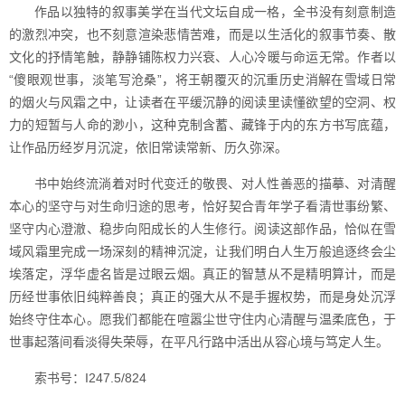
作品以独特的叙事美学在当代文坛自成一格，全书没有刻意制造
的激烈冲突，也不刻意渲染悲情苦难，而是以生活化的叙事节奏、散
文化的抒情笔触，静静铺陈权力兴衰、人心冷暖与命运无常。作者以
“傻眼观世事，淡笔写沧桑”，将王朝覆灭的沉重历史消解在雪域日常
的烟火与风霜之中，让读者在平缓沉静的阅读里读懂欲望的空洞、权
力的短暂与人命的渺小，这种克制含蓄、藏锋于内的东方书写底蕴，
让作品历经岁月沉淀，依旧常读常新、历久弥深。
书中始终流淌着对时代变迁的敬畏、对人性善恶的描摹、对清醒
本心的坚守与对生命归途的思考，恰好契合青年学子看清世事纷繁、
坚守内心澄澈、稳步向阳成长的人生修行。阅读这部作品，恰似在雪
域风霜里完成一场深刻的精神沉淀，让我们明白人生万般追逐终会尘
埃落定，浮华虚名皆是过眼云烟。真正的智慧从不是精明算计，而是
历经世事依旧纯粹善良；真正的强大从不是手握权势，而是身处沉浮
始终守住本心。愿我们都能在喧嚣尘世守住内心清醒与温柔底色，于
世事起落间看淡得失荣辱，在平凡行路中活出从容心境与笃定人生。
索书号：I247.5/824