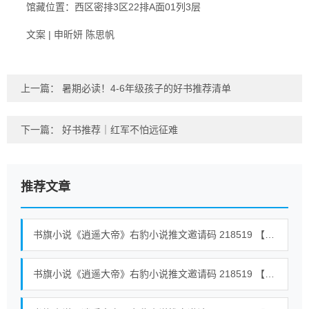
馆藏位置：西区密排3区22排A面01列3层
文案 | 申昕妍 陈思帆
上一篇：
暑期必读！4-6年级孩子的好书推荐清单
下一篇：
好书推荐｜红军不怕远征难
推荐文章
书旗小说《逍遥大帝》右豹小说推文邀请码 218519 【全世界通用】 #小说 #小说推荐荒古混沌体君逍遥、荒古圣体君逍遥 40
书旗小说《逍遥大帝》右豹小说推文邀请码 218519 【全世界通用】 #小说 #小说推荐荒古混沌体君逍遥、荒古圣体君逍遥 39