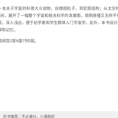
一本关于宇宙的科普大众读物，自微观粒子，到宏观结构；从太空
年时间，展开了一幅整个宇宙和相关科学的发展图，简明易懂又无所
美，深入浅出，便于初学者和学生群体入门宇宙学。此外，本书设计
解和记忆。
借阅馆1架A面7列5层。
：
好书推荐｜不必满分，小满就好