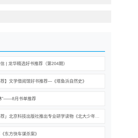
信 | 龙华精选好书推荐（第204期）
推荐】文学借阅馆好书推荐—《塔鱼浜自然史》
林”——8月书单推荐
「好书推荐」北京科技出版社推出专业研学读物《北大少年游》
荐《东方快车谋杀案》