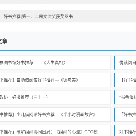
：
好书推荐|第一、二届文津奖获奖图书
文章
县图书馆好书推荐——《人生真相》
悦读阅自
书推荐】自助借阅馆好书推荐—《德与美》
【好书
政协丨好书推荐（三十一）
“书香海
书推荐】少儿借阅馆好书推荐—《半小时漫画故宫》
「好书推荐」破解组织协同困局：《组织的心流》CFO模型的治理启示
好书推