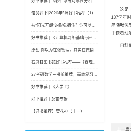
好书推荐 | 《软件系统可靠性分析基础与实践（微课版）》
这是
馆员荐书|2026年5月好书推荐（1）
137亿
笔晓畅优
被“阳光开朗”的形象捆住？你可以在书籍里成功“掉线”｜心理学好书《{阅读}是一间随身携带的咨询室》
于读者理
好书推荐 | 《计算机网络基础与应用》
自科
原创 你以为在做管理，其实在做情绪劳动 | 领导力好书推荐
石屏县图书馆好书推荐——《查理和巧克力工厂》
27考研数学三书单推荐，高效复习助力高分
好书推荐 | 《大学IT》
好书推荐 | 莫言专辑
【好书推荐】贺花神（十一）
上一篇