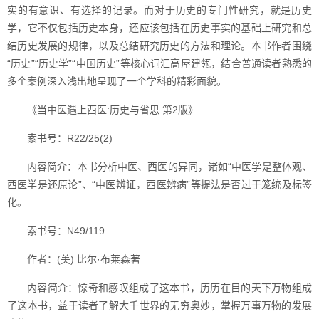
实的有意识、有选择的记录。而对于历史的专门性研究，就是历史
学，它不仅包括历史本身，还应该包括在历史事实的基础上研究和总
结历史发展的规律，以及总结研究历史的方法和理论。本书作者围绕
“历史”“历史学”“中国历史”等核心词汇高屋建瓴，结合普通读者熟悉的
多个案例深入浅出地呈现了一个学科的精彩面貌。
《当中医遇上西医:历史与省思.第2版》
索书号：R22/25(2)
内容简介：本书分析中医、西医的异同，诸如“中医学是整体观、
西医学是还原论”、“中医辨证，西医辨病”等提法是否过于笼统及标签
化。
索书号：N49/119
作者：(美) 比尔·布莱森著
内容简介：惊奇和感叹组成了这本书，历历在目的天下万物组成
了这本书，益于读者了解大千世界的无穷奥妙，掌握万事万物的发展