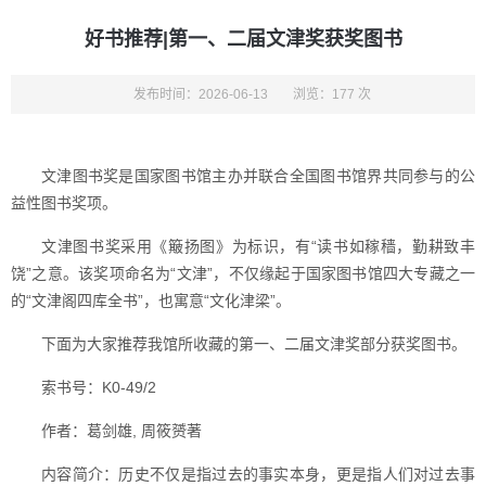
好书推荐|第一、二届文津奖获奖图书
发布时间：2026-06-13
浏览：177 次
文津图书奖是国家图书馆主办并联合全国图书馆界共同参与的公
益性图书奖项。
文津图书奖采用《簸扬图》为标识，有“读书如稼穑，勤耕致丰
饶”之意。该奖项命名为“文津”，不仅缘起于国家图书馆四大专藏之一
的“文津阁四库全书”，也寓意“文化津梁”。
下面为大家推荐我馆所收藏的第一、二届文津奖部分获奖图书。
索书号：K0-49/2
作者：葛剑雄, 周筱赟著
内容简介：历史不仅是指过去的事实本身，更是指人们对过去事