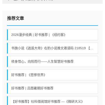
推荐文章
2026漫步经典 | 好书推荐 | 《纽约客》
书旗小说《逍遥大帝》右豹小说推文邀请码 218519 【全世界通用】 #小说 #小说推荐荒古混沌体君逍遥、荒古圣体君逍遥 23
修身悟心，向阳而行——人生智慧好书推荐
好书推荐 | 《悲惨世界》
好书推荐 | 吕图暑期好书推荐
【好书推荐】社科借阅馆好书推荐 —《微研大义》