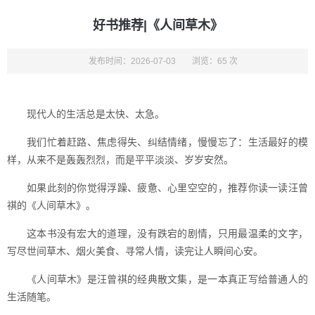
好书推荐|《人间草木》
发布时间：2026-07-03
浏览：65 次
现代人的生活总是太快、太急。
我们忙着赶路、焦虑得失、纠结情绪，慢慢忘了：生活最好的模
样，从来不是轰轰烈烈，而是平平淡淡、岁岁安然。
如果此刻的你觉得浮躁、疲惫、心里空空的，推荐你读一读汪曾
祺的《人间草木》。
这本书没有宏大的道理，没有跌宕的剧情，只用最温柔的文字，
写尽世间草木、烟火美食、寻常人情，读完让人瞬间心安。
《人间草木》是汪曾祺的经典散文集，是一本真正写给普通人的
生活随笔。