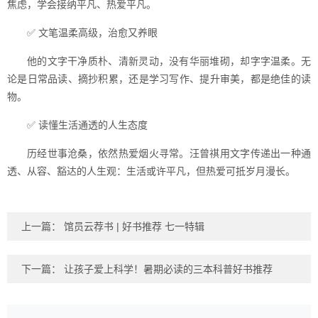
焦虑，学会接纳平凡、热爱平凡。
✅ 文笔温柔高级，治愈又养眼
他的文字干净质朴、清新灵动，没有华丽堆砌，却字字温柔。无
论是日常品读、摘抄积累，还是学习写作、提升审美，都是绝佳的读
物。
✅ 读懂生活通透的人生态度
历经世事沧桑，依然热爱烟火寻常。汪曾祺用文字传递出一种通
透、从容、豁达的人生观：生活或许平凡，但热爱可抵岁月漫长。
上一篇：
馆员云荐书 | 好书推荐 七一特辑
下一篇：
让孩子爱上科学！暑期必读的三本科普好书推荐