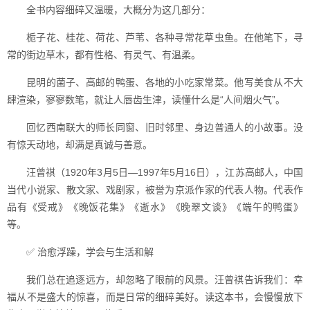
全书内容细碎又温暖，大概分为这几部分：
栀子花、桂花、荷花、芦苇、各种寻常花草虫鱼。在他笔下，寻
常的街边草木，都有性格、有灵气、有温柔。
昆明的菌子、高邮的鸭蛋、各地的小吃家常菜。他写美食从不大
肆渲染，寥寥数笔，就让人唇齿生津，读懂什么是“人间烟火气”。
回忆西南联大的师长同窗、旧时邻里、身边普通人的小故事。没
有惊天动地，却满是真诚与善意。
汪曾祺（1920年3月5日—1997年5月16日），江苏高邮人，中国
当代小说家、散文家、戏剧家，被誉为京派作家的代表人物。代表作
品有《受戒》《晚饭花集》《逝水》《晚翠文谈》《端午的鸭蛋》
等。
✅ 治愈浮躁，学会与生活和解
我们总在追逐远方，却忽略了眼前的风景。汪曾祺告诉我们：幸
福从不是盛大的惊喜，而是日常的细碎美好。读这本书，会慢慢放下